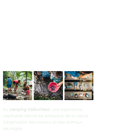
Au 
camping Valbonheur
, une expérience 
captivante attend les amoureux de la nature : 
l'observation des oiseaux et des animaux 
sauvages.