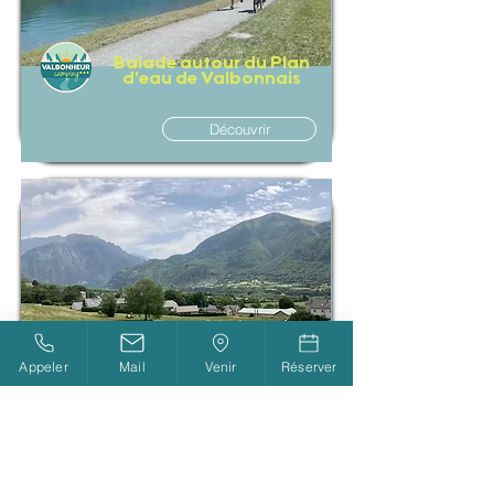
Balade autour du Plan
d'eau de Valbonnais
Découvrir
Appeler
Mail
Venir
Réserver
Balade dans le village de
Valbonnais
Découvrir