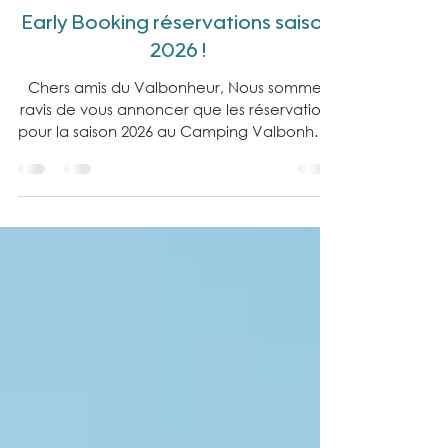
1 déc. 2025
1 min de lecture
Early Booking réservations saison
2026 !
Chers amis du Valbonheur, Nous sommes
ravis de vous annoncer que les réservations
pour la saison 2026 au Camping Valbonheur
sont maintenant ouvertes ! Le camping
vous accueille du 29 avril au 27 septembre
2026 . Pour fêter cela, nous vous proposons
notre offre Early Booking : -10% pour les
séjours de minimum 7 nuits , pour toute
réservation effectuée jusqu’au 31
décembre 2025 . Ne tardez pas à réserver
vos vacances et assurez-vous de profiter de
cette remise exclusive. Tou