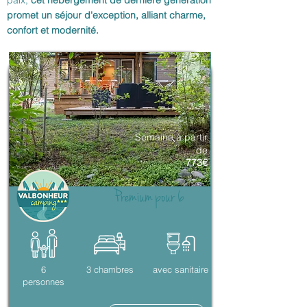
paix,
cet hébergement de dernière génération
promet un séjour d'exception, alliant charme,
confort et modernité.
Semaine à partir
de
773€
Premium pour 6
6
3 chambres
avec sanitaire
personnes