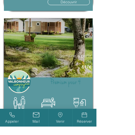
Découvrir
Semaine à partir
de
617€
Premium pour 4
4
2 chambres
avec sanitaire
personnes
Appeler
Mail
Venir
Réserver
Découvrir