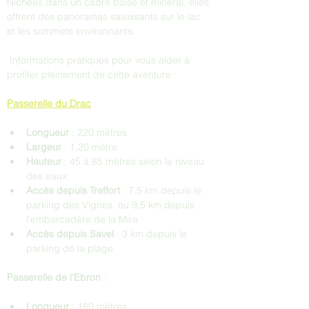
Nichées dans un cadre boisé et minéral, elles 
offrent des panoramas saisissants sur le lac 
et les sommets environnants. 
 Informations pratiques pour vous aider à 
profiter pleinement de cette aventure :
Passerelle du Drac
 :
Longueur 
: 220 mètres
Largeur 
: 1,20 mètre
Hauteur 
: 45 à 85 mètres selon le niveau 
des eaux
Accès depuis Treffort
 : 7,5 km depuis le 
parking des Vignes, ou 9,5 km depuis 
l’embarcadère de la Mira
Accès depuis Savel 
: 3 km depuis le 
parking de la plage
Passerelle de l’Ebron
 :
Longueur 
: 180 mètres