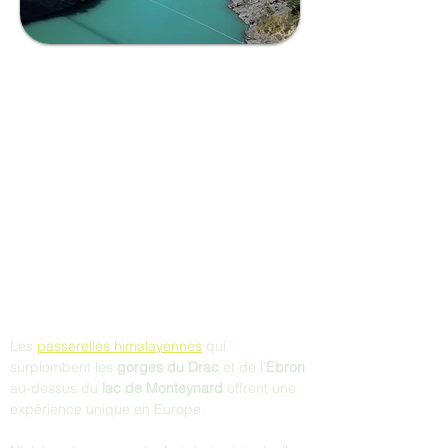
Les 
passerelles himalayennes
 qui 
surplombent les 
gorges du Drac
 et de l’
Ebron
au-dessus du 
lac de Monteynard
 offrent une 
expérience unique en Europe. 