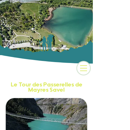
Camping 3 étoiles au
coeur des Alpes
Le Tour des Passerelles de
Mayres Savel