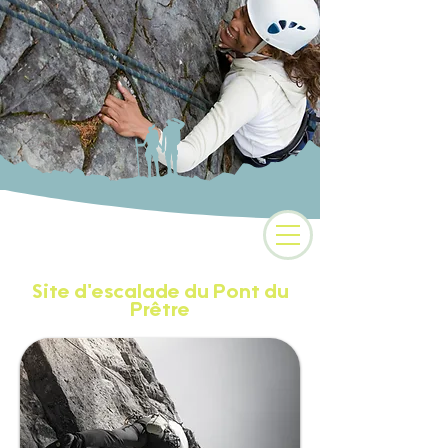
Camping 3 étoiles au
coeur des Alpes
Site d'escalade du Pont du
Prêtre