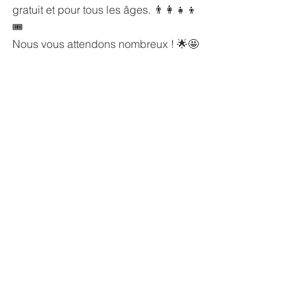
gratuit et pour tous les âges. 👨‍👩‍👧‍👦
🎟️
Nous vous attendons nombreux ! 🌟🤩