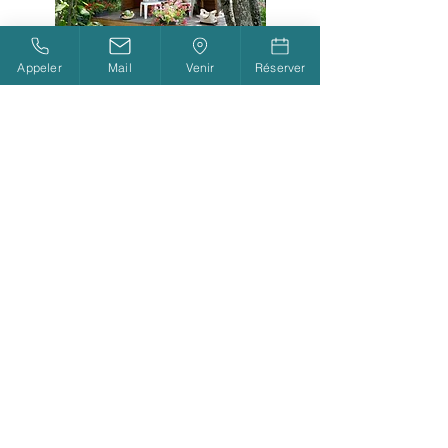
L'igloo
Appeler
Mail
Venir
Réserver
Découvrir
Les chalets
Découvrir