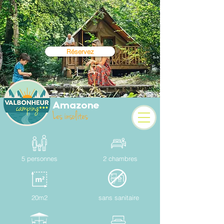
Camping 3 étoiles au
coeur des Alpes
Réservez
Amazone
Les insolites
5 personnes
2 chambres
20m2
sans sanitaire