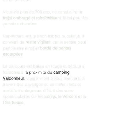
Vieux de plus de 700 ans, ce canal offre un 
trajet ombragé et rafraîchissant
, idéal pour les 
journées chaudes. 
Cependant, malgré son aspect bucolique, il 
convient de 
rester vigilant
, car le sentier peut 
parfois être étroit et 
bordé de pentes 
escarpées
.
Le parcours est balisé en rouge et débute à 
Valbonnais 
 à proximité du 
camping 
Valbonheur
, 
vous invitant à vous aventurer à 
travers des paysages où se mêlent lacs et 
massifs montagneux, offrant des vues 
spectaculaires sur les 
Ecrins, le Vercors et la 
Chartreuse.